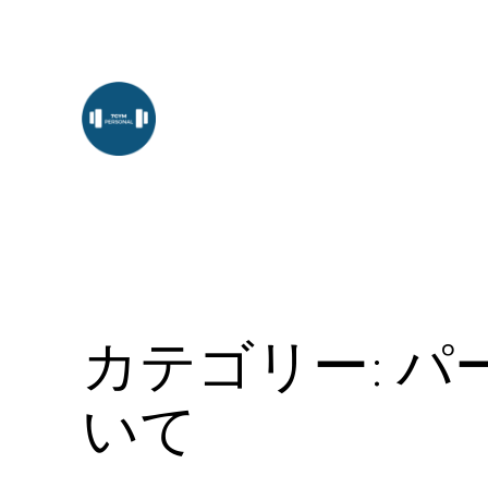
内
容
を
ス
キ
ッ
プ
カテゴリー:
パ
いて