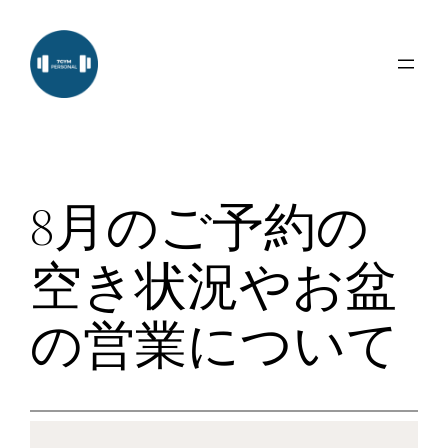
内
容
を
ス
キ
ッ
プ
8月のご予約の
空き状況やお盆
の営業について